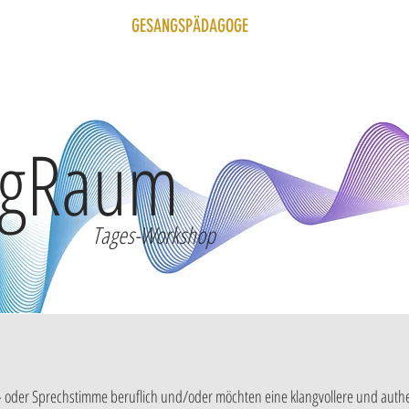
START
GESANGSPÄDAGOGE
KONTAKT
ngRaum
Tages-Workshop
g- oder Sprechstimme beruflich und/oder möchten eine klangvollere und auth