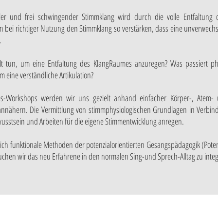
ller und frei schwingender Stimmklang wird durch die volle Entfaltung d
 bei richtiger Nutzung den Stimmklang so verstärken, dass eine unverwec
.
lt tun, um eine Entfaltung des KlangRaumes anzuregen? Was passiert phys
eine verständliche Artikulation?
es-Workshops werden wir uns gezielt anhand einfacher Körper-, Ate
annähern.
Die Vermittlung von stimmphysiologischen Grundlagen in Verbin
wusstsein und Arbeiten für die eigene Stimmentwicklung anregen.
ich funktionale Methoden der potenzialorientierten Gesangspädagogik (Potent
uchen wir das neu E
rfahrene in den normalen Sing-und Sprech-Alltag zu inte